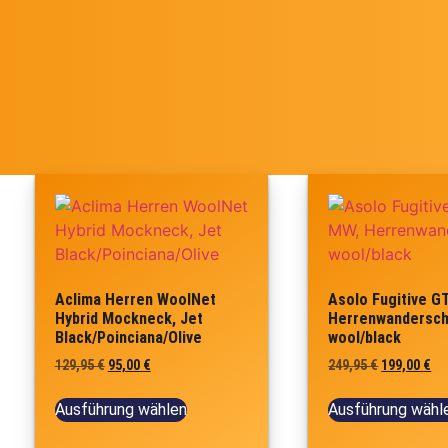
Aclima Herren WoolNet
Asolo Fugitive G
Hybrid Mockneck, Jet
Herrenwandersch
Black/Poinciana/Olive
wool/black
129,95
€
95,00
€
249,95
€
199,00
€
Ausführung wählen
Ausführung wähl