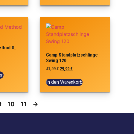
thod S,
Camp Standplatzschlinge
Swing 120
41,99
€
29,99
€
en
In den Warenkorb
9
10
11
→