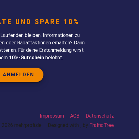
ATE UND SPARE 10%
aufenden bleiben, Informationen zu
n oder Rabattaktionen erhalten? Dann
ter an. Für deine Erstanmeldung wirst
inem
10%-Gutschein
belohnt.
T ANMELDEN
Impressum
AGB
Datenschutz
 2026 mehrprofi.de
Designed with
by
TrafficTree