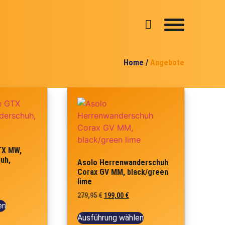
Home
/
Angebote
TX MW,
uh,
Asolo Herrenwanderschuh
Corax GV MM, black/green
lime
279,95
€
199,00
€
en
Ausführung wählen