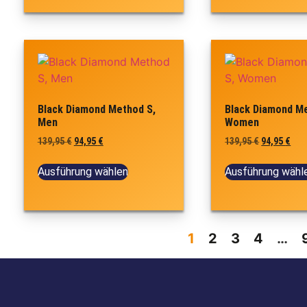
Black Diamond Method S,
Black Diamond Me
Men
Women
139,95
€
94,95
€
139,95
€
94,95
€
Ausführung wählen
Ausführung wähl
1
2
3
4
…